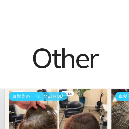
Other
GRAY COLOR METHOD
エイジング毛
ヘアケアー
白髪染め
GRA
エイ
白髪