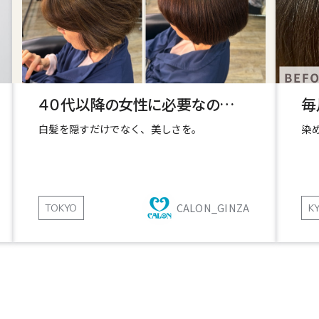
４０代以降の女性に必要なのは、“ツヤ”と“品”
白髪を隠すだけでなく、美しさを。
染
CALON_GINZA
TOKYO
K