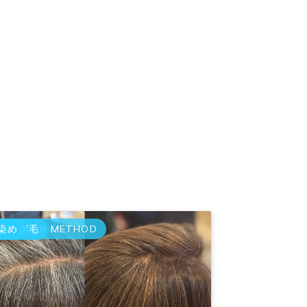
Y COLOR METHOD
ジング毛
染め