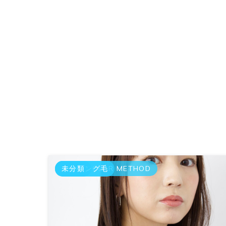
GRAY COLOR METHOD
エイジング毛
未分類