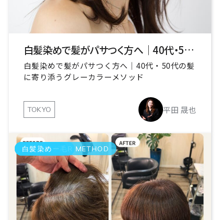
白髪染めで髪がパサつく方へ｜40代・50代の髪に寄り添うグレーカラーメソッド
白髪染めで髪がパサつく方へ｜40代・50代の髪
に寄り添うグレーカラーメソッド
平田 晟也
TOKYO
GRAY COLOR METHOD
エイジング毛
ヘアケアー
白髪染め