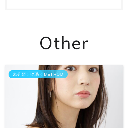
Other
GRAY COLOR METHOD
エイジング毛
未分類