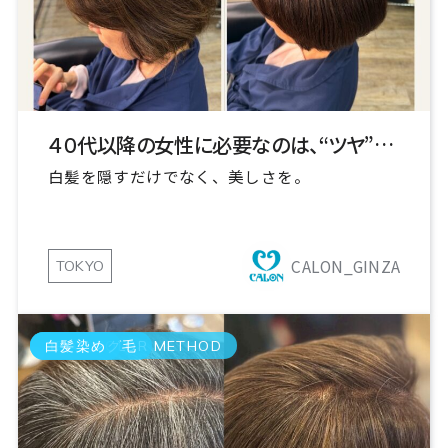
４０代以降の女性に必要なのは、“ツヤ”と“品”
白髪を隠すだけでなく、美しさを。
CALON_GINZA
TOKYO
GRAY COLOR METHOD
エイジング毛
白髪染め