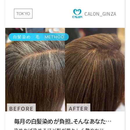
CALON_GINZA
TOKYO
GRAY COLOR METHOD
エイジング毛
白髪染め
毎月の白髪染めが負担..そんなあなたに新しい選択肢を