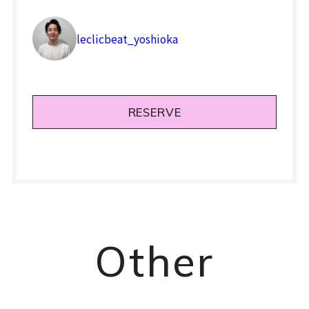
leclicbeat_yoshioka
RESERVE
Other