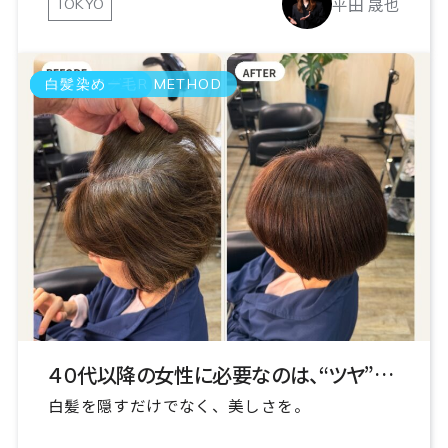
平田 晟也
TOKYO
GRAY COLOR METHOD
エイジング毛
ヘアケアー
白髪染め
４０代以降の女性に必要なのは、“ツヤ”と“品”
白髪を隠すだけでなく、美しさを。