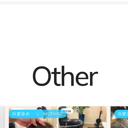
Other
GRAY COLOR METHOD
エイジング毛
ヘアケアー
白髪染め
GRA
エイ
白髪