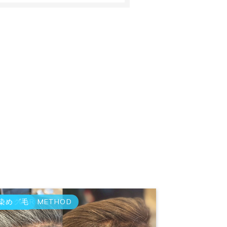
Y COLOR METHOD
ジング毛
染め