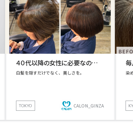
４０代以降の女性に必要なのは、“ツヤ”と“品”
白髪を隠すだけでなく、美しさを。
染
CALON_GINZA
TOKYO
K