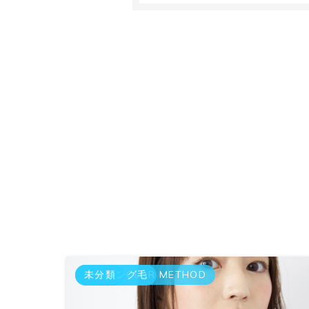
GRAY COLOR METHOD
エイジング毛
未分類