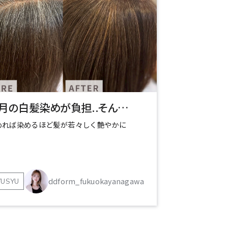
毎月の白髪染めが負担..そんなあなたに新しい選択肢を
めれば染めるほど髪が若々しく艶やかに
ddform_fukuokayanagawa
YUSYU