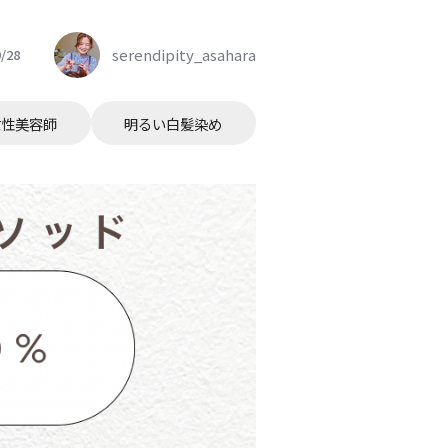
serendipity_asahara
9/28
女性美容師
明るい白髪染め