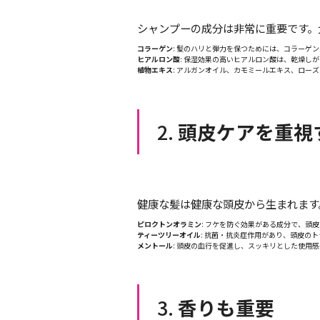
シャンプーの成分は非常に重要です。
コラーゲン
: 髪のハリと弾力を保つためには、コラーゲ
ヒアルロン酸
: 保湿効果の高いヒアルロン酸は、乾燥し
植物エキス
: アルガンオイル、カモミールエキス、ロー
2.
頭皮ケアを重視
健康な髪は健康な頭皮から生まれます
ピロクトンオラミン
: フケを防ぐ効果がある成分で、頭
ティーツリーオイル
: 抗菌・抗炎症作用があり、頭皮の
メントール
: 頭皮の血行を促進し、スッキリとした使用
3.
香りも重要