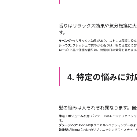
香りはリラックス効果や気分転換に大
す。
ラベンダー
: リラックス効果があり、ストレス解消に役
シトラス
: フレッシュで爽やかな香りは、朝の目覚めに
ローズ
: 上品で優雅な香りは、特別な日の気分を高めま
4.
特定の悩みに対
髪の悩みは人それぞれ異なります。自
薄毛・ボリューム不足
: パンテーンのエイジデファイ
す。
ダメージヘア
: Avedaのボタニカルリペアシャンプ
乾燥髪
: Alterna Caviarのリプレニッシング