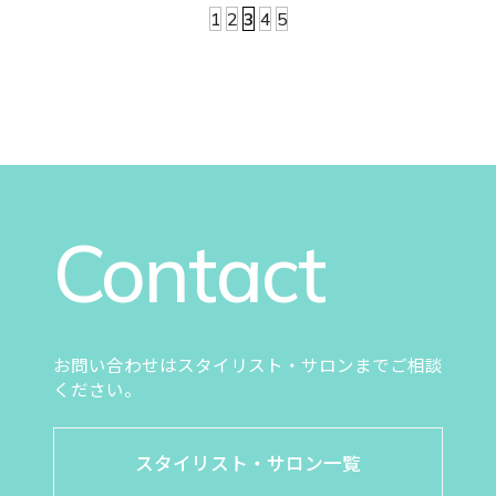
ッショナルな配慮など——。 私たち美容のプロ
1
2
3
4
5
フェッショナルがご提案するのは、 「見た目を
変える」だけではなく、 「気持ちまで晴れやか
になる」ような髪のケアです。
Contact
お問い合わせはスタイリスト・サロンまでご相談
ください。
スタイリスト・サロン一覧