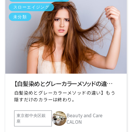
グレーカラー2.0 / 43件
グレーカラー3.0 / 2件
スローエイジング
グレイヘア / 1件
シャンプー / 1件
タグ / 1件
未分類
ちらほら白髪が / 18件
ハイライト / 11件
パサつきが気になる / 6件
ブリーチ / 3件
予防美容 / 1件
大人ボリュームダウン / 1件
白髪 / 46件
白髪染め / 85件
頭皮ケア / 1件
頭皮の痒み / 10件
黒染め / 17件
黒染め治し / 21件
【白髪染めとグレーカラーメソッドの違い】もう隠すだけのカラーは終わり。
白髪染めとグレーカラーメソッドの違い】もう
隠すだけのカラーは終わり。
Beauty and Care
東京都中央区銀
CALON
座