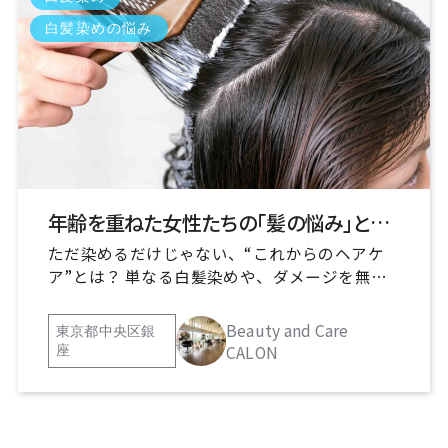
白髪染めの悩み
年齢を重ねた女性たちの「髪の悩み」とは？
ただ染めるだけじゃない、“これからのヘアケ
ア”とは？ 単なる白髪染めや、ダメージを無視
したカラーリングは、もう卒業したい。 そんな
大人女性のために生まれたのが、髪質・ダメー
Beauty and Care
東京都中央区銀
ジ・色味・白髪の量までをトータルに見極めて
CALON
座
施術する「大人のための美容技術」。 たとえ
ば、透明感とツヤを両立するファッションカラ
ーでの白髪ブレンドや、酸化を防ぐトリートメ
ント設計、根元と毛先で薬剤を変えるプロフェ