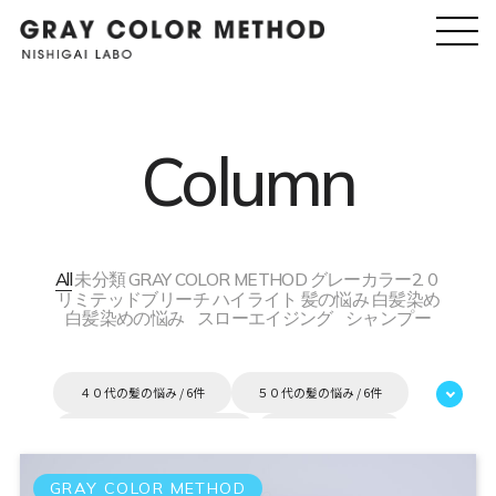
Column
All
未分類
GRAY COLOR METHOD
グレーカラー2.０
リミテッドブリーチ
ハイライト
髪の悩み
白髪染め
白髪染めの悩み
スローエイジング
シャンプー
４０代の髪の悩み / 6件
５０代の髪の悩み / 6件
６０代白髪 予防美容 / 1件
エイジング / 63件
カラーリング / 27件
カラーリングハイライト / 3件
GRAY COLOR METHOD