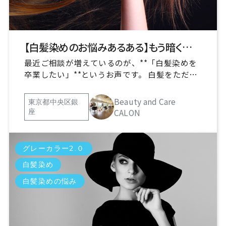
【白髪染めのお悩みあるある】もう暗く染めるだけじゃない！新しい選択肢とは？
最近ご相談が増えているのが、**「白髪染めを
卒業したい」**というお声です。 白髪をただ隠
すのではなく、自然にオシャレを楽しみたい大
人女性が増えています。
Beauty and Care
東京都中央区銀
CALON
座
グレーカラー2.０
白髪染め
白髪染めの悩み