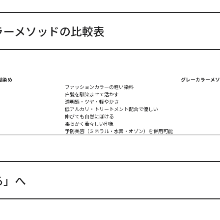
ラーメソッドの比較表
髪染め
グレーカラーメソ
ファッションカラーの軽い染料
白髪を馴染ませて活かす
透明感・ツヤ・軽やかさ
低アルカリ・トリートメント配合で優しい
伸びても自然にぼける
柔らかく若々しい印象
予防美容（ミネラル・水素・オゾン）を併用可能
る」へ