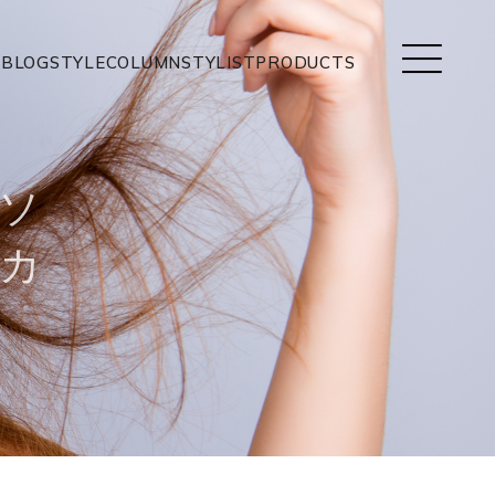
BLOG
STYLE
COLUMN
STYLIST
PRODUCTS
ソ
カ