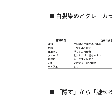
■ 白髪染めとグレーカ
比較項目
従来の白
染料
白髪染め専用の濃い染料
目的
白髪を黒く隠す
仕上がり
重く沈んだ印象
ダメージ
強アルカリで傷みやすい
色持ち
根元がすぐ目立つ
印象
老け見え・硬い印象
ケア効果
なし
■ 「隠す」から「魅せ