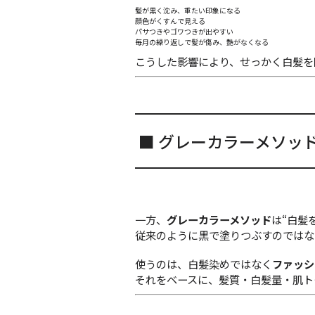
髪が黒く沈み、重たい印象になる
顔色がくすんで見える
パサつきやゴワつきが出やすい
毎月の繰り返しで髪が傷み、艶がなくなる
こうした影響により、せっかく白髪を
■ グレーカラーメソッ
一方、
グレーカラーメソッド
は“白髪
従来のように黒で塗りつぶすのではな
使うのは、白髪染めではなく
ファッシ
それをベースに、髪質・白髪量・肌ト