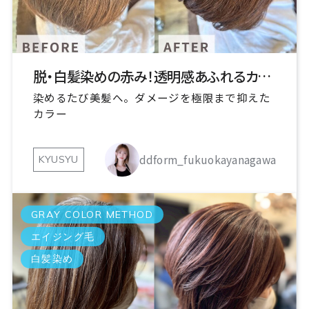
脱・白髪染めの赤み！透明感あふれるカラー叶えます♪
染めるたび美髪へ。ダメージを極限まで抑えた
カラー
ddform_fukuokayanagawa
KYUSYU
GRAY COLOR METHOD
エイジング毛
白髪染め