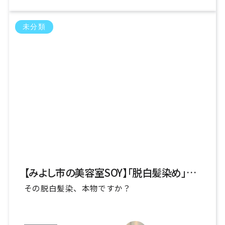
白髪気になる カラー頭皮心配 / 5件
未分類
絶対老けさせません / 3件
脱白髪染リスク / 2件
自然で美しい髪色 / 22件
自然な白髪染め / 23件
自然な立体感 / 8件
艶が欲しい / 15件
若く見えたい / 22件
訪問美容 / 1件
銀座 / 10件
銀座白髪染め上手い / 3件
銀座美容室 / 4件
頭皮に付けない / 1件
頭皮染みない / 12件
髪若返る / 29件
髪質改善 / 19件
黒く染めたい / 1件
【みよし市の美容室SOY】「脱白髪染め」の本当の意味とは？未来の髪を育てるグレーカラーメソッド
その脱白髪染、本物ですか？