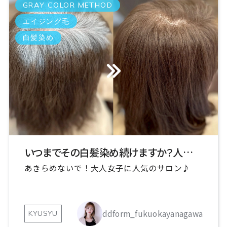
GRAY COLOR METHOD
ちらほら白髪 / 10件
つかうのでわ / 1件
エイジング毛
ハイライト / 41件
ヘアケアー / 4件
白髪染め
ママ美容師 / 17件
マンツーマンサロン / 4件
みよし美容室 頭皮に優しい / 2件
傷まないカラー / 2件
大人女性 / 21件
女性美容師 / 32件
明るい白髪染め / 98件
東京白髪染め上手い / 1件
染みない白髪染め / 6件
水素トリートメント / 2件
沖縄県 / 2件
いつまでその白髪染め続けますか？人生が変わる体験を
熊本白髪ぼかし / 1件
あきらめないで！大人女子に人気のサロン♪
熊本白髪染め上手い美容室 / 36件
白髪 / 59件
白髪ぼかし / 15件
白髪染め / 131件
ddform_fukuokayanagawa
KYUSYU
白髪染めを使わず白髪を染める / 4件