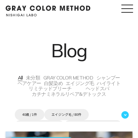
Blog
All
未分類
GRAY COLOR METHOD
シャンプー
ヘアケアー
白髪染め
エイジング毛
ハイライト
リミテッドブリーチ
ヘッドスパ
カチナミネラルリペア&デトックス
40歳 / 1件
エイジング毛 / 80件
グレーカラー2.0 / 82件
グレーカラーメソッド / 92件
シャンプー / 2件
ゼロテク / 14件
タグ / 1件