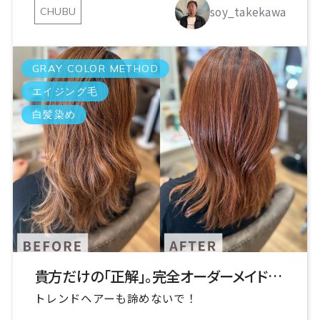
soy_takekawa
CHUBU
GRAY COLOR METHOD
エイジング毛
白髪染め
貴方だけの「正解」。完全オーダーメイドの白髪解決策
トレンドヘアーも諦めないで！