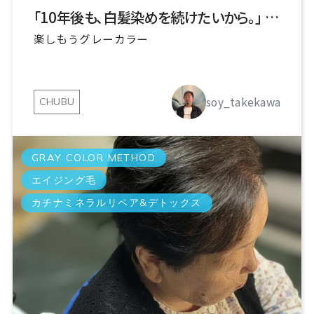
「10年後も、白髪染めを続けたいから。」 豊田・みよしの大人髪を守る「引き算の科学」
楽しもうグレーカラー
soy_takekawa
CHUBU
GRAY COLOR METHOD
エイジング毛
カチナミネラルリペア&デトックス